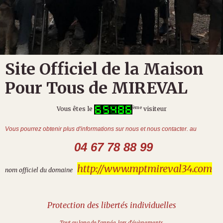
Site Officiel de la Maison
Pour Tous de MIREVAL
ème
Vous êtes le
visiteur
Vous pourrez obtenir plus d'informations sur nous et
nous contacter
. au
04 67 78 88 99
http://www.mptmireval34.com
nom officiel du domaine
Protection des libertés individuelles
Tout au long de l'année, lors d'évènements